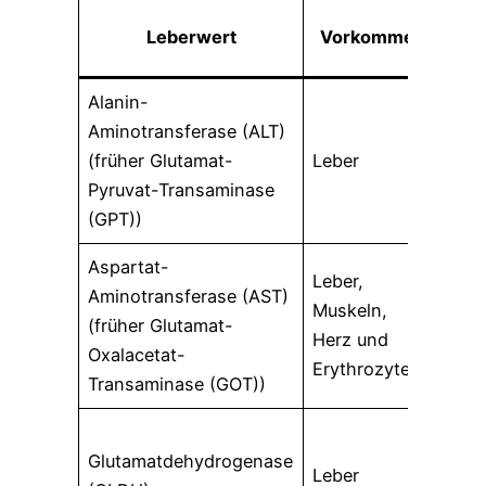
Leberwert
Vorkommen
Alanin-
Aminotransferase (ALT)
Sch
(früher Glutamat-
Leber
Lebe
Pyruvat-Transaminase
(GPT))
Aspartat-
Leber,
Sch
Aminotransferase (AST)
Muskeln,
Lebe
(früher Glutamat-
Herz und
Musk
Oxalacetat-
Erythrozyten
Myo
Transaminase (GOT))
Sch
Glutamatdehydrogenase
Verg
Leber