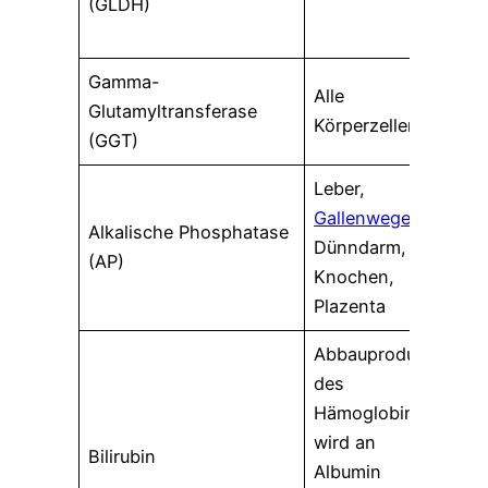
(GLDH)
Leb
Leb
Gamma-
Alle
Cho
Glutamyltransferase
Körperzellen
Alk
(GGT)
Leber,
Cho
Gallenwege
,
ver
Alkalische Phosphatase
Dünndarm,
Oste
(AP)
Knochen,
Sch
Plazenta
(let
Abbauprodukt
des
Cho
Hämoglobins,
verm
wird an
Häm
Bilirubin
Albumin
Häm