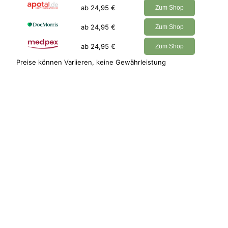
ab 24,95 €
Zum Shop
ab 24,95 €
Zum Shop
ab 24,95 €
Zum Shop
Preise können Variieren, keine Gewährleistung
Die Norm-Leberwerte sind in der folgenden
Tabelle aufgeführt. Es ist wichtig, zu betonen,
dass diese Normwerte teilweise zwischen den
Laboren variieren:
Normwert
Normwert
Leberwert
Frauen
Männer
AST
10-35 U/l
10-50 U/l
ALT
10-35 U/l
10-50 U/l