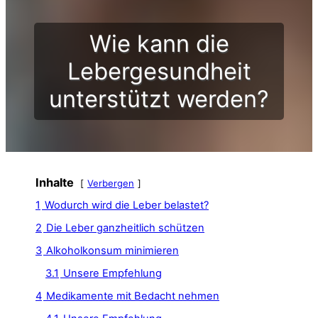
Wie kann die
Lebergesundheit
unterstützt werden?
Inhalte
Verbergen
1
Wodurch wird die Leber belastet?
2
Die Leber ganzheitlich schützen
3
Alkoholkonsum minimieren
3.1
Unsere Empfehlung
4
Medikamente mit Bedacht nehmen